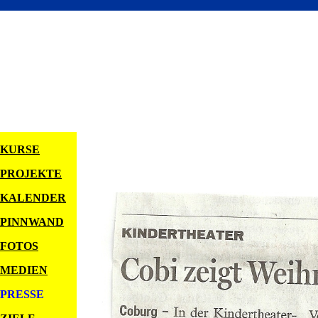
KURSE
PROJEKTE
KALENDER
PINNWAND
FOTOS
MEDIEN
PRESSE